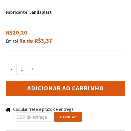
de
com
Fabricante:
Jandaplast
reviews
R$20,20
6x de R$3,37
Em até
ADICIONAR AO CARRINHO
Calcular frete e prazo de entrega
Calcular