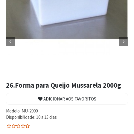


26.Forma para Queijo Mussarela 2000g
ADICIONAR AOS FAVORITOS
Modelo:
MU-2000
Disponibilidade:
10 a 15 dias
0
5
0