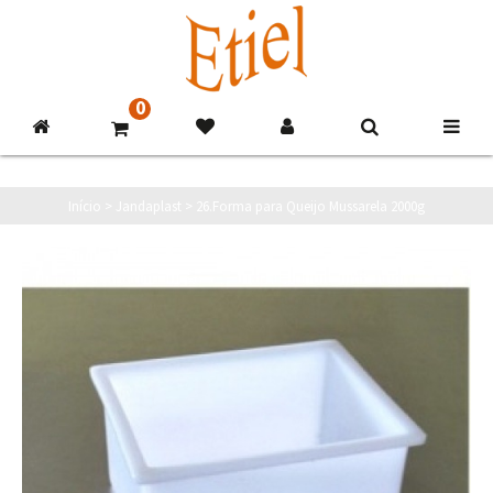
0
Início
>
Jandaplast
>
26.Forma para Queijo Mussarela 2000g