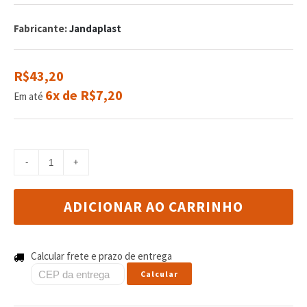
de
com
Fabricante:
Jandaplast
reviews
R$43,20
6x de R$7,20
Em até
ADICIONAR AO CARRINHO
Calcular frete e prazo de entrega
Calcular