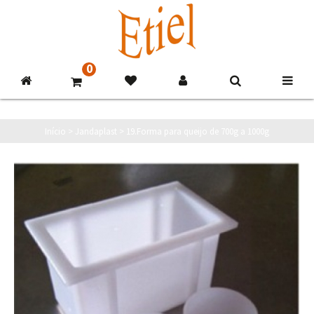
0
Início
>
Jandaplast
>
19.Forma para queijo de 700g a 1000g