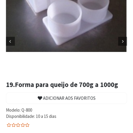


19.Forma para queijo de 700g a 1000g
ADICIONAR AOS FAVORITOS
Modelo:
Q-800
Disponibilidade:
10 a 15 dias
0
5
0