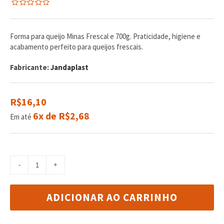
0
5
0
de
com
Forma para queijo Minas Frescal e 700g. Praticidade, higiene e
reviews
acabamento perfeito para queijos frescais.
Fabricante:
Jandaplast
R$16,10
6x de R$2,68
Em até
ADICIONAR AO CARRINHO