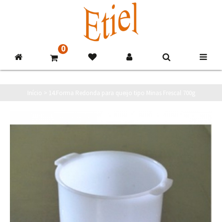
0
Início
>
14.Forma Redonda para queijo tipo Minas Frescal 700g