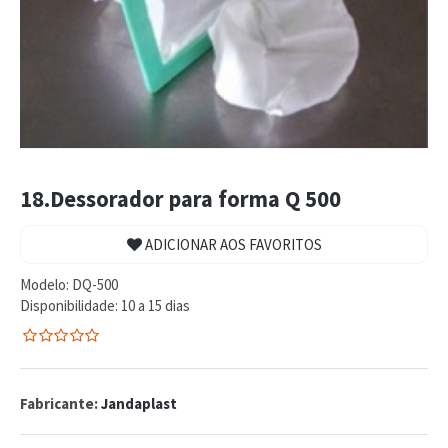
18.Dessorador para forma Q 500
ADICIONAR AOS FAVORITOS
Modelo:
DQ-500
Disponibilidade:
10 a 15 dias
0
5
0
de
com
Fabricante:
Jandaplast
reviews