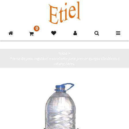
0
Início
>
Prensa de peso regulável e constante para prensar queijos cilíndricos e
retangulares.