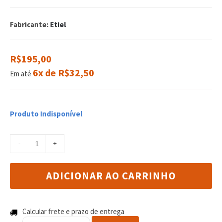
0
5
0
de
com
Fabricante:
Etiel
reviews
R$195,00
6x de R$32,50
Em até
Produto Indisponível
ADICIONAR AO CARRINHO
Calcular frete e prazo de entrega