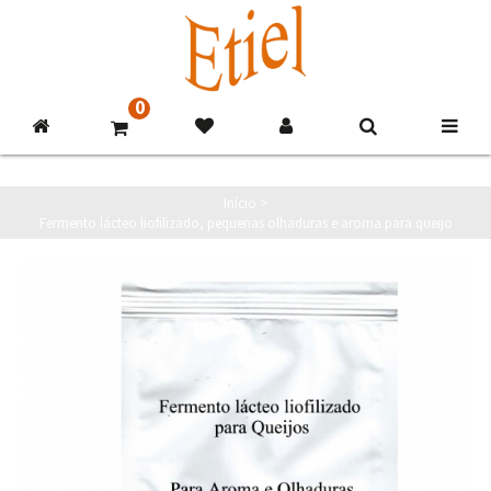
0
Início
>
Fermento lácteo liofilizado, pequenas olhaduras e aroma para queijo