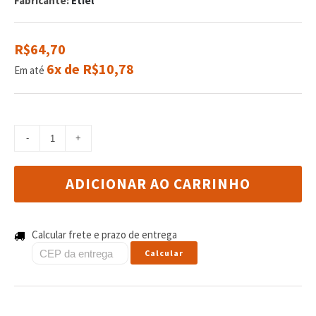
Fabricante:
Etiel
reviews
R$64,70
6x de R$10,78
Em até
ADICIONAR AO CARRINHO
Calcular frete e prazo de entrega
Calcular