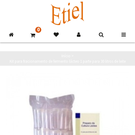
0
Início
>
Kit para fracionamento de fermento lácteo 1 parte para 30 litros de leite