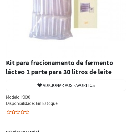
Kit para fracionamento de fermento
lácteo 1 parte para 30 litros de leite
ADICIONAR AOS FAVORITOS
Modelo:
K030
Disponibilidade:
Em Estoque
0
5
0
de
com