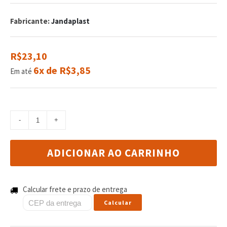
de
com
Fabricante:
Jandaplast
reviews
R$23,10
6x de R$3,85
Em até
ADICIONAR AO CARRINHO
Calcular frete e prazo de entrega
Calcular