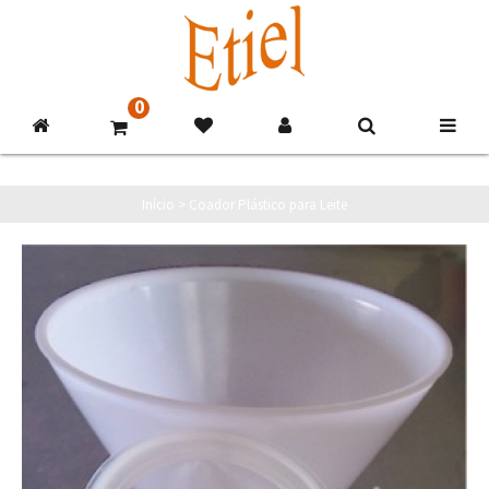
0
Início
>
Coador Plástico para Leite