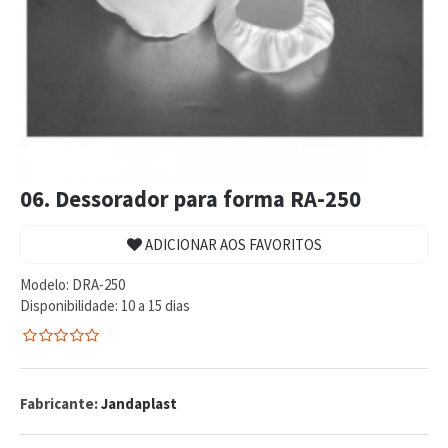
06. Dessorador para forma RA-250
ADICIONAR AOS FAVORITOS
Modelo:
DRA-250
Disponibilidade:
10 a 15 dias
0
5
0
de
com
Fabricante:
Jandaplast
reviews