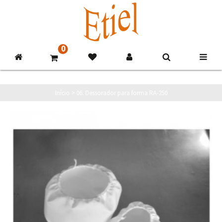
0
Início
>
06. Dessorador para forma RA-250