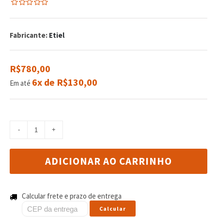
0
5
0
de
com
Fabricante:
Etiel
reviews
R$780,00
6x de R$130,00
Em até
ADICIONAR AO CARRINHO
Calcular frete e prazo de entrega
Calcular