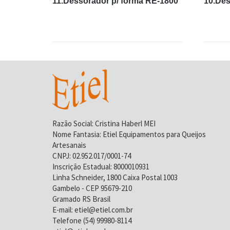
11.Dessorador p/ forma RE-1800
10.Des
Razão Social: Cristina Haberl MEI
Nome Fantasia: Etiel Equipamentos para Queijos
Artesanais
CNPJ: 02.952.017/0001-74
Inscrição Estadual: 8000010931
Linha Schneider, 1800 Caixa Postal 1003
Gambelo - CEP 95679-210
Gramado RS Brasil
E-mail: etiel@etiel.com.br
Telefone (54) 99980-8114