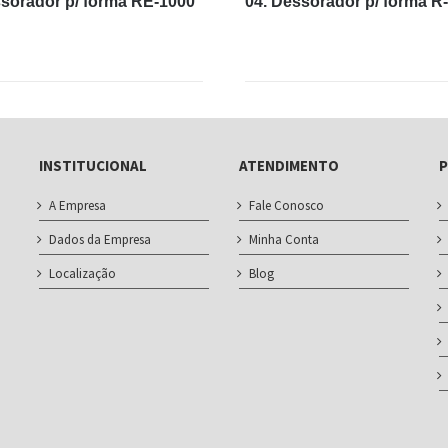
sorador p/ forma RE-1000
04. Dessorador p/ forma R
INSTITUCIONAL
ATENDIMENTO
P
A Empresa
Fale Conosco
Dados da Empresa
Minha Conta
Localização
Blog