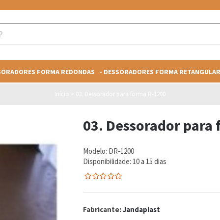
SSORADORES FORMA REDONDAS
- DESSORADORES FORMA RETANGULA
Início
>
03. Dessorador para forma R-1200
03. Dessorador para
Modelo:
DR-1200
Disponibilidade:
10 a 15 dias
0
5
0
de
com
Fabricante:
Jandaplast
reviews